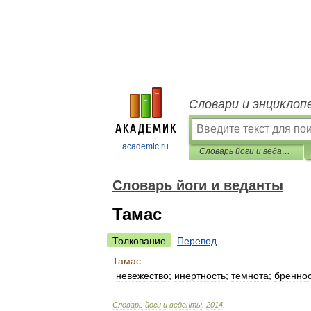
Словари и энциклоп
academic.ru
Словарь йоги и веданты
Словарь йоги и веданты
Тамас
Толкование
Перевод
Тамас
невежество
;
инертность
;
темнота
;
бреннос
Словарь
йоги
и
веданты
.
2014
.