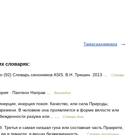
Тамасаахамкара
их словарях:
ало (92) Словарь синонимов ASIS. В.Н. Тришин. 2013 …
Словарь
тория · Пантеон Направ …
Википедия
инерция, инерция покоя. Качество, или сила Природы,
емени. В человеке она проявляется в форме вялости или
едубежденности разума или… …
Словарь йоги
. Третья и самая низшая гуна или составная часть Пракрити,
я ее в темноте; в вещах безжизненность …
Словарь восточных