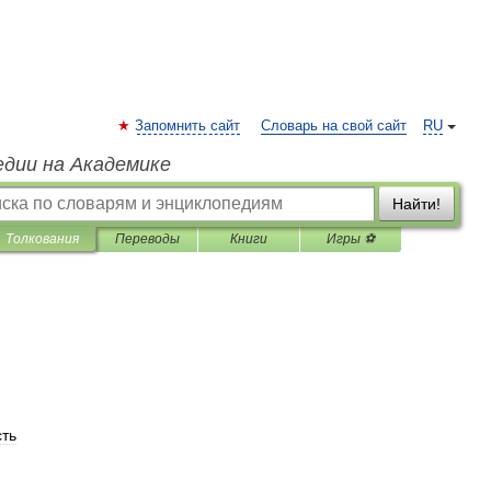
Запомнить сайт
Словарь на свой сайт
RU
едии на Академике
Найти!
Толкования
Переводы
Книги
Игры ⚽
ть