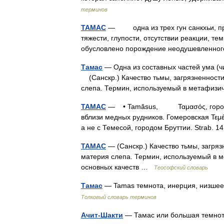
терминов
ТАМАС
— одна из трех гун санкхьи, про
тяжести, глупости, отсутствии реакции, т
обусловлено порождение неодушевленно
Тамас
— Одна из составных частей ума (чи
(Санскр.) Качество тьмы, загрязненности 
слепа. Термин, используемый в метафиз
ТАМАС
— • Tamăsus, Ταμασός, город в с
вблизи медных рудников. Гомеровская Τεμέ
а не с Темесой, городом Бруттии. Strab. 
ТАМАС
— (Санскр.) Качество тьмы, загрязн
материя слепа. Термин, используемый в м
основных качеств …
Теософский словарь
Тамас
— Tamas темнота, инерция, низшее
Толковый словарь терминов
Ачит-Шакти
— Тамас или большая темно