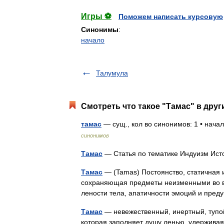
Игры ⚽
Поможем написать курсовую
Синонимы
:
начало
Талумула
Смотреть что такое "Тамас" в друг
тамас
— сущ., кол во синонимов: 1 • нач
синонимов
Тамас
— Статья по тематике Индуизм Ис
Тамас
— (Tamas) Постоянство, статичная 
сохраняющая предметы неизменными во вр
лености тела, апатичности эмоций и пр
Тамас
— невежественный, инертный, тупой
которая заполняет душу ленью, удержива