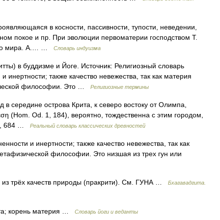
являющаяся в косности, пассивности, тупости, неведении,
емном покое и пр. При эволюции первоматерии господством Т.
го мира. А.… …
Словарь индуизма
тты) в буддизме и Йоге. Источник: Религиозный словарь
и инертности; также качество невежества, так как материя
ической философии. Это …
Религиозные термины
ередине острова Крита, к северо востоку от Олимпа,
ση (Ноm. Od. 1, 184), вероятно, тождественна с этим городом,
14, 684 …
Реальный словарь классических древностей
енности и инертности; также качество невежества, так как
етафизической философии. Это низшая из трех гун или
 из трёх качеств природы (пракрити). См. ГУНА …
Бхагавадгита.
та; корень материя …
Словарь йоги и веданты