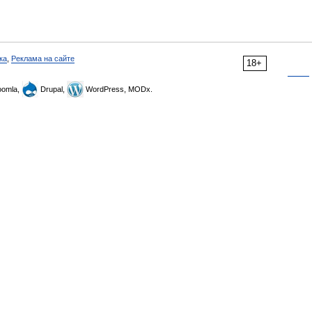
ка
,
Реклама на сайте
18+
omla,
Drupal,
WordPress, MODx.